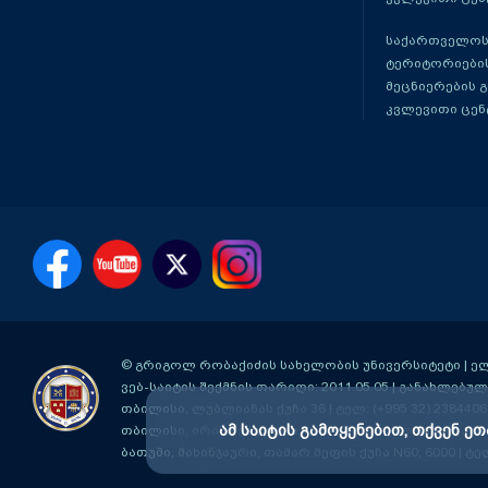
საქართველოს
ტერიტორიები
მეცნიერების 
კვლევითი ცენ
© გრიგოლ რობაქიძის სახელობის უნივერსიტეტი | ელ-ფ
ვებ-საიტის შექმნის თარიღი: 2011.05.05 | განახლებული
თბილისი, ლუბლიანას ქუჩა 36
| ტელ: (+995 32) 2384406
ამ საიტის გამოყენებით, თქვენ ეთ
თბილისი, ირინა ენუქიძის #3 (აღმაშენებლის ხეივანი მ
ბათუმი, მახინჯაური, თამარ მეფის ქუჩა N60; 6000
| ტე