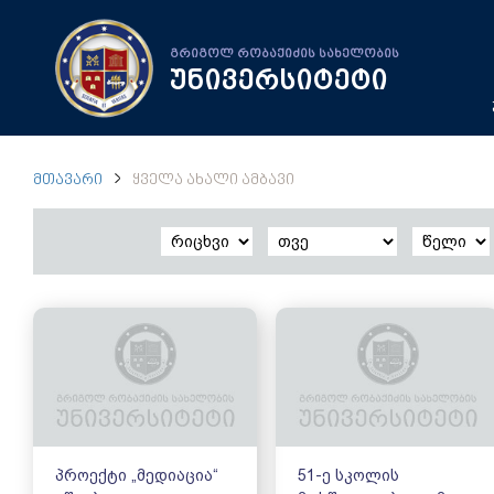
გრიგოლ რობაქიძის სახელობის
უნივერსიტეტი
ᲛᲗᲐᲕᲐᲠᲘ
ᲧᲕᲔᲚᲐ ᲐᲮᲐᲚᲘ ᲐᲛᲑᲐᲕᲘ
პროექტი „მედიაცია“
51-ე სკოლის