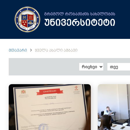
გრიგოლ რობაქიძის სახელობის
უნივერსიტეტი
ᲛᲗᲐᲕᲐᲠᲘ
ᲧᲕᲔᲚᲐ ᲐᲮᲐᲚᲘ ᲐᲛᲑᲐᲕᲘ