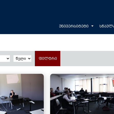
უნივერსიტეტი
სწავლ
ფილტრი