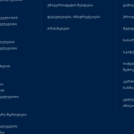
უნივერსიტეტის წესდება
გამო
დებულებები, ინსტრუქციები
პროგ
თველობის
კვლევითი
ბრძანებები
მულტ
სასა
ლებების
კვლევითი
აკადე
სატე
ცხლის
შემო
კერძ
და
სასწ
ის
 კვლევითი
კვლევ
ინიცი
რი წერილები
ვლევების
რი