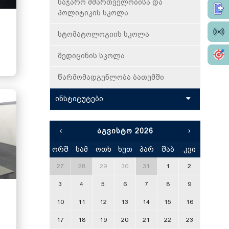
ღონისძიებები
საჯარო მმართველობისა და
პოლიტიკის სკოლა
დასაქმება/სტაჟირება
სტომატოლოგიის სკოლა
მეცნიერება
მედიცინის სკოლა
დისერტაციები
წარმომადგენლობა ბათუმში
კონკურსები ვაკანსიებზე
ინსტიტუტები
ინფორმაციული ტექნოლოგიები
‹
ᲐᲒᲕᲘᲡᲢᲝ 2026
›
საქართველოს ოკუპირებული
ორშ
სამ
ოთხ
ხუთ
პარ
შაბ
კვი
x
ტერიტორიების შემსწავლელი
მეცნიერების განვითარების
27
28
29
30
31
1
2
კვლევითი ცენტრი
3
4
5
6
7
8
9
ბიბლიოთეკა
10
11
12
13
14
15
16
მედიაციის ცენტრი
17
18
19
20
21
22
23