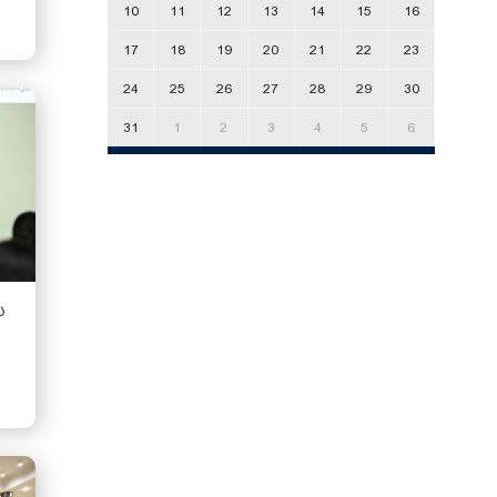
10
11
12
13
14
15
16
სტომატოლოგიის სკოლა
მედიაციის ცენტრი
17
18
19
20
21
22
23
მედიცინის სკოლა
24
საერთაშორისო სტუდენტების
25
26
27
28
29
30
წარმომადგენლობა ბათუმში
მხარდაჭერის ცენტრი
31
1
2
3
4
5
6
მიგრაციისა და დიასპორის
კვლევითი ცენტრი
მდგრადი განვითარების ცენტრი
იუვენოლოგიის სამეცნიერო
კვლევითი ინსტიტუტი
ს
ქართული ემიგრაციის ისტორიისა
და გეოგრაფიის სამეცნიერო
-კვლევითი ინსტიტუტი
მედიცინის სამეცნიერო კვლევითი
ცენტრი