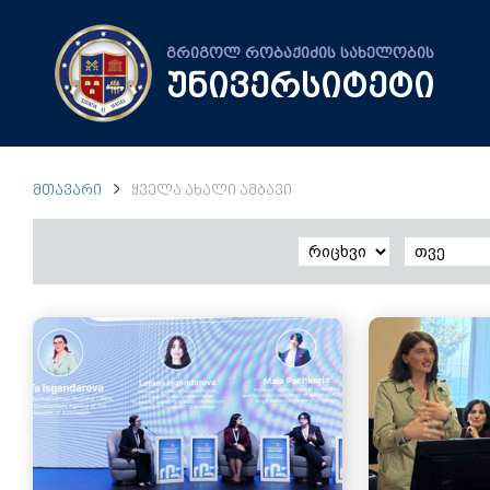
გრიგოლ რობაქიძის სახელობის
უნივერსიტეტი
ᲛᲗᲐᲕᲐᲠᲘ
ᲧᲕᲔᲚᲐ ᲐᲮᲐᲚᲘ ᲐᲛᲑᲐᲕᲘ