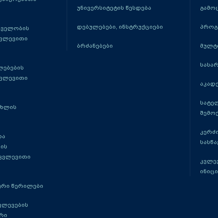
უნივერსიტეტის წესდება
გამო
დებულებები, ინსტრუქციები
პროგ
თველობის
კვლევითი
ბრძანებები
მულტ
სასა
ლებების
კვლევითი
აკადე
სატე
ცხლის
შემო
კერძ
და
სასწ
ის
 კვლევითი
კვლევ
ინიცი
რი წერილები
ვლევების
რი