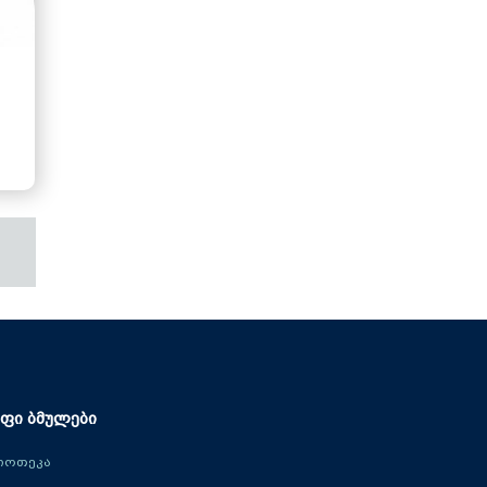
მეცნიერებათა კვლევითი
ინსტიტუტი
ფი ბმულები
იოთეკა