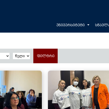
უნივერსიტეტი
სწავლ
ფილტრი