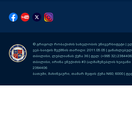
© გრიგოლ რობაქიძის სახელობის უნივერსიტეტი | ელ-ფ
ვებ-საიტის შექმნის თარიღი: 2011.05.05 | განახლებული
თბილისი, ლუბლიანას ქუჩა 36
| ტელ: (+995 32) 2384406
თბილისი, ირინა ენუქიძის #3 (აღმაშენებლის ხეივანი მ
2384406
ბათუმი, მახინჯაური, თამარ მეფის ქუჩა N60; 6000
| ტე