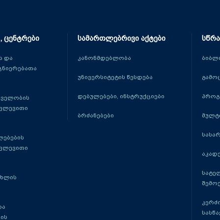
, ცენტრები
სამართლებრივი აქტები
სწრა
 და
კანონმდებლობა
ბიბლ
ცნიერებათა
უნივერსიტეტის წესდება
გამო
დებულებები, ინსტრუქციები
პროგ
თველობის
კვლევითი
ბრძანებები
მულტ
სასა
ლებების
კვლევითი
აკადე
სატე
ცხლის
შემო
კერძ
და
სასწ
ის