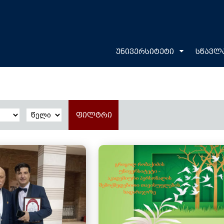
უნივერსიტეტი
სწავლ
ფილტრი