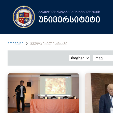
გრიგოლ რობაქიძის სახელობის
უნივერსიტეტი
ᲛᲗᲐᲕᲐᲠᲘ
ᲧᲕᲔᲚᲐ ᲐᲮᲐᲚᲘ ᲐᲛᲑᲐᲕᲘ