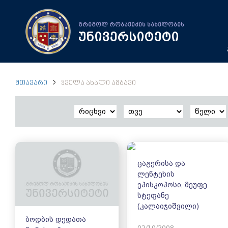
გრიგოლ რობაქიძის სახელობის
უნივერსიტეტი
ᲛᲗᲐᲕᲐᲠᲘ
ᲧᲕᲔᲚᲐ ᲐᲮᲐᲚᲘ ᲐᲛᲑᲐᲕᲘ
ცაგერისა და
ლენტეხის
ეპისკოპოსი, მეუფე
სტეფანე
(კალაიჯიშვილი)
ბოდბის დედათა
02/10/2008