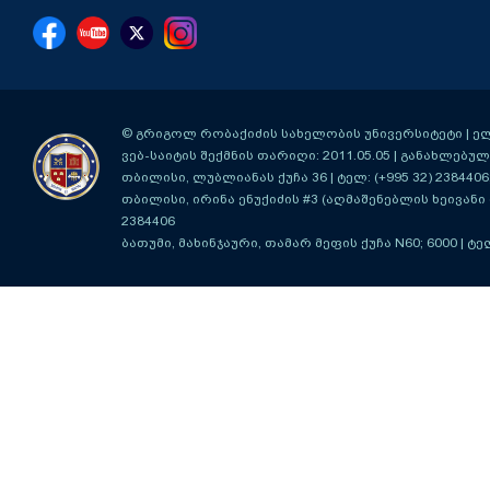
© გრიგოლ რობაქიძის სახელობის უნივერსიტეტი | ელ-ფ
ვებ-საიტის შექმნის თარიღი: 2011.05.05 | განახლებული
თბილისი, ლუბლიანას ქუჩა 36
| ტელ: (+995 32) 2384406
თბილისი, ირინა ენუქიძის #3 (აღმაშენებლის ხეივანი მ
2384406
ბათუმი, მახინჯაური, თამარ მეფის ქუჩა N60; 6000
| ტე