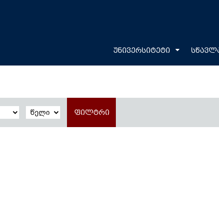
უნივერსიტეტი
სწავლ
ფილტრი