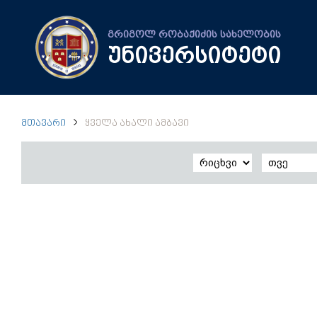
გრიგოლ რობაქიძის სახელობის
უნივერსიტეტი
ᲛᲗᲐᲕᲐᲠᲘ
ᲧᲕᲔᲚᲐ ᲐᲮᲐᲚᲘ ᲐᲛᲑᲐᲕᲘ