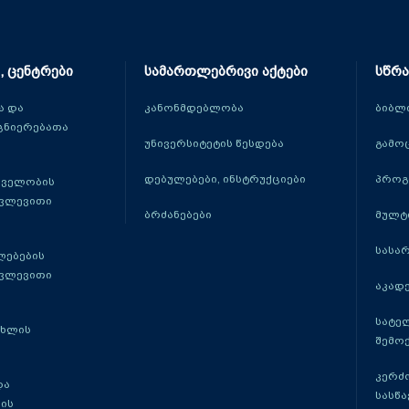
, ცენტრები
სამართლებრივი აქტები
სწრა
 და
კანონმდებლობა
ბიბლ
ცნიერებათა
უნივერსიტეტის წესდება
გამო
დებულებები, ინსტრუქციები
პროგ
თველობის
კვლევითი
ბრძანებები
მულტ
სასა
ლებების
კვლევითი
აკადე
სატე
ცხლის
შემო
კერძ
და
სასწ
ის