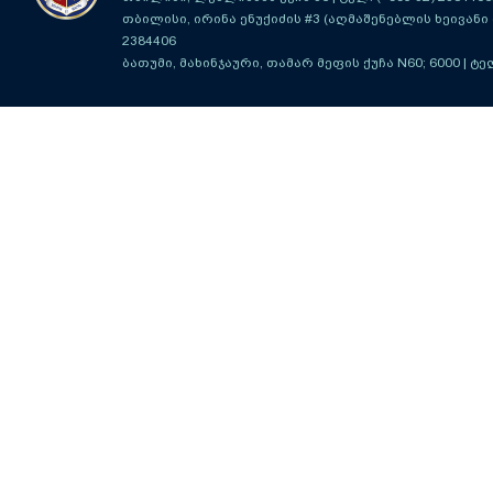
თბილისი, ირინა ენუქიძის #3 (აღმაშენებლის ხეივანი მ
2384406
ბათუმი, მახინჯაური, თამარ მეფის ქუჩა N60; 6000
| ტე