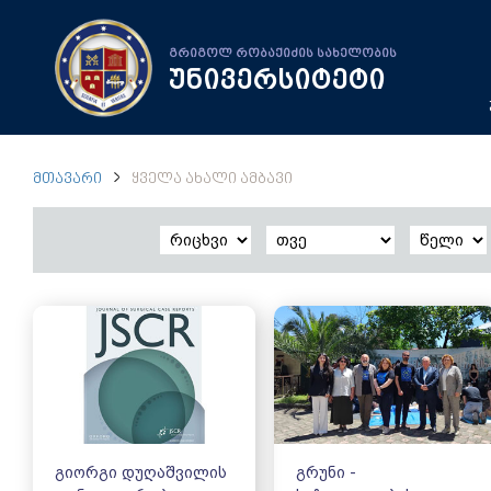
გრიგოლ რობაქიძის სახელობის
უნივერსიტეტი
ᲛᲗᲐᲕᲐᲠᲘ
ᲧᲕᲔᲚᲐ ᲐᲮᲐᲚᲘ ᲐᲛᲑᲐᲕᲘ
გიორგი დუღაშვილის
გრუნი -