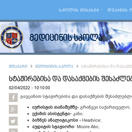
ᲡᲙᲝᲚᲘᲡ ᲨᲔᲡᲐᲮᲔᲑ
ᲓᲔᲙᲐᲜᲘᲡ 
მედიცინის სკოლა
ᲛᲗᲐᲕᲐᲠᲘ
ᲛᲔᲓᲘᲪᲘᲜᲘᲡ ᲡᲙᲝᲚᲐ
ᲡᲢᲐᲟᲘᲠᲔᲑᲘᲡᲐ ᲓᲐ ᲓᲐᲡᲐᲥ
სტაჟირებისა და დასაქმების შესაძლ
02/04/2022 - 10:10:00
გაეცანით სტაჟირებისა და დასაქმების შესაძლებლ
იურისტის თანაშემწე-
გრინვეი საქართველო;
ექიმის ასისტენტი-
კანი;
ბიზნეს ანალიტიკოსი -
Headvice;
აუდიტის სტაჟიორი
- Moore Abc;