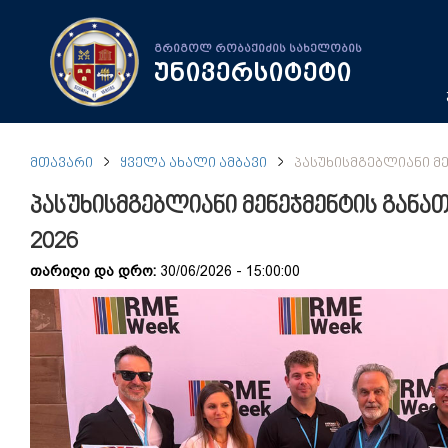
გრიგოლ რობაქიძის სახელობის
უნივერსიტეტი
ᲛᲗᲐᲕᲐᲠᲘ
ᲧᲕᲔᲚᲐ ᲐᲮᲐᲚᲘ ᲐᲛᲑᲐᲕᲘ
ᲞᲐᲡᲣᲮᲘᲡᲛᲒᲔᲑᲚᲘᲐᲜᲘ ᲛᲔ
პასუხისმგებლიანი მენეჯმენტის გან
2026
თარიღი და დრო:
30/06/2026 - 15:00:00