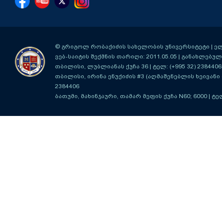
© გრიგოლ რობაქიძის სახელობის უნივერსიტეტი | ელ-ფ
ვებ-საიტის შექმნის თარიღი: 2011.05.05 | განახლებული
თბილისი, ლუბლიანას ქუჩა 36
| ტელ: (+995 32) 2384406
თბილისი, ირინა ენუქიძის #3 (აღმაშენებლის ხეივანი მ
2384406
ბათუმი, მახინჯაური, თამარ მეფის ქუჩა N60; 6000
| ტე