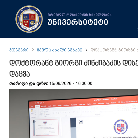
გრიგოლ რობაქიძის სახელობის
უნივერსიტეტი
ᲛᲗᲐᲕᲐᲠᲘ
ᲧᲕᲔᲚᲐ ᲐᲮᲐᲚᲘ ᲐᲛᲑᲐᲕᲘ
ᲓᲝᲥᲢᲝᲠᲐᲜᲢ ᲒᲘᲝᲠᲒᲘ Ძ
დოქტორანტ გიორგი ძინძიბაძის დის
დაცვა
თარიღი და დრო:
15/06/2026 - 16:00:00