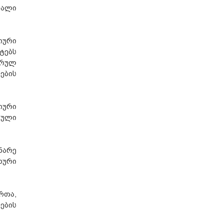
ხალი
იური
ტებს
ფრულ
ების
იური
ბული
ნარე
ხური
რთა,
ების