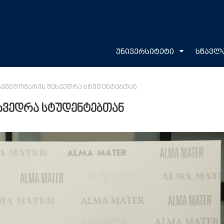
უნივერსიტეტი
სწავლ
ᲐᲕᲛᲯᲓᲝᲛᲐᲠᲘᲡ ᲨᲔᲮᲕᲔᲓᲠᲐ ᲡᲢᲣᲓᲔᲜᲢᲔᲑᲗᲐᲜ
ხვედრა სტუდენტებთან