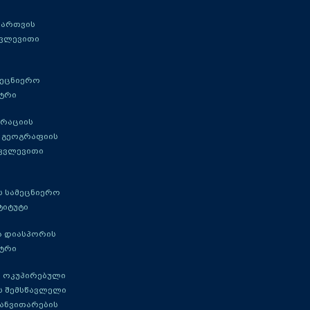
მართვის
კვლევითი
მეცნიერო
ტრი
გრაციის
 გეოგრაფიის
 კვლევითი
 სამეცნიერო
ტიტუტი
ა დიასპორის
ტრი
 ოკუპირებული
ს შემსწავლელი
განვითარების