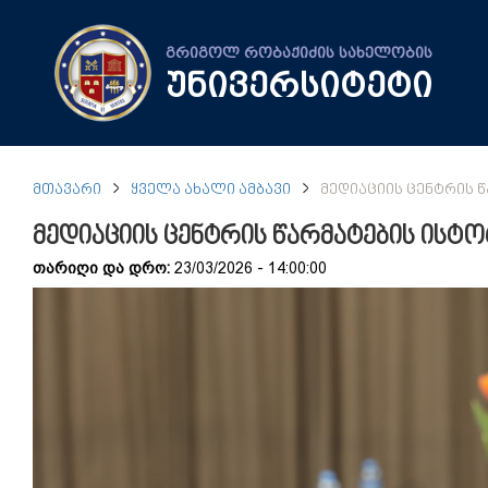
გრიგოლ რობაქიძის სახელობის
უნივერსიტეტი
ᲛᲗᲐᲕᲐᲠᲘ
ᲧᲕᲔᲚᲐ ᲐᲮᲐᲚᲘ ᲐᲛᲑᲐᲕᲘ
ᲛᲔᲓᲘᲐᲪᲘᲘᲡ ᲪᲔᲜᲢᲠᲘᲡ ᲬᲐ
მედიაციის ცენტრის წარმატების ისტორია
თარიღი და დრო:
23/03/2026 - 14:00:00