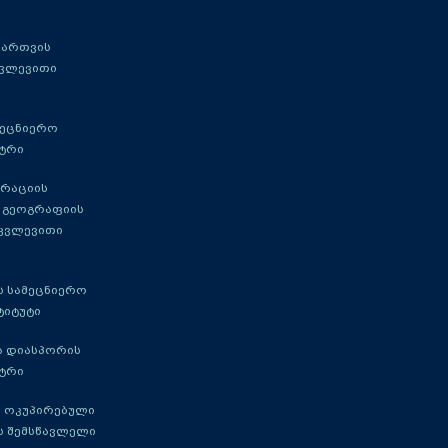
მართვის
კვლევითი
მეცნიერო
ტრი
გრაციის
 გეოგრაფიის
 კვლევითი
 სამეცნიერო
ტიტუტი
ა დიასპორის
ტრი
 ოკუპირებული
ს შემსწავლელი