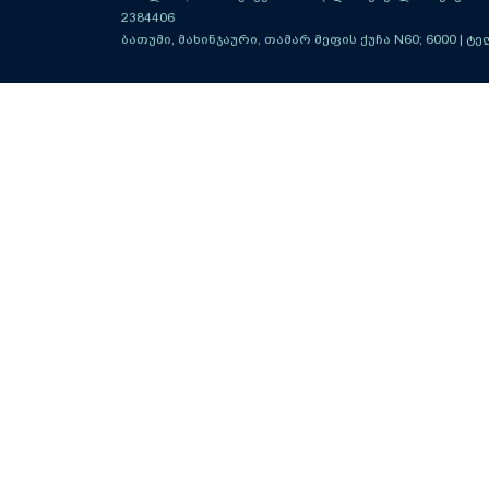
2384406
ბათუმი, მახინჯაური, თამარ მეფის ქუჩა N60; 6000
| ტე