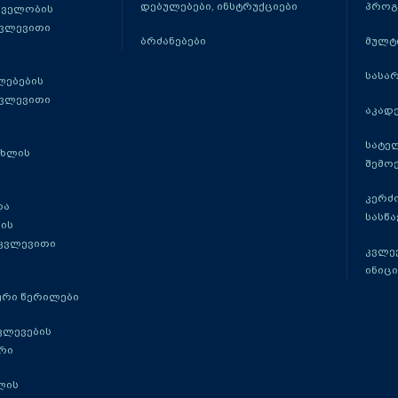
დებულებები, ინსტრუქციები
პროგ
თველობის
კვლევითი
ბრძანებები
მულტ
სასა
ლებების
კვლევითი
აკადე
სატე
ცხლის
შემო
კერძ
და
სასწ
ის
 კვლევითი
კვლევ
ინიცი
რი წერილები
ვლევების
რი
ლის