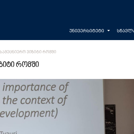
უნივერსიტეტი
სწავლ
ᲡᲐᲛᲔᲪᲜᲘᲔᲠᲝ ᲕᲘᲖᲘᲢᲘ ᲠᲝᲛᲨᲘ
ზიტი რომში