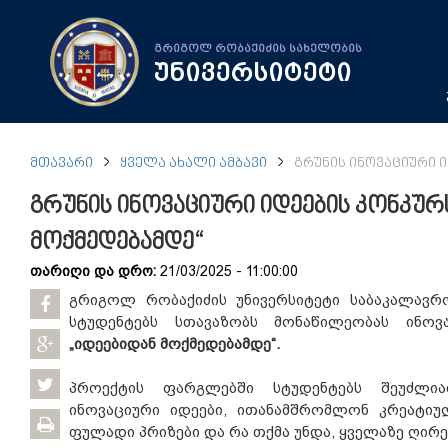
გრიგოლ რობაქიძის სახელობის
უნივერსიტეტი
ᲛᲗᲐᲕᲐᲠᲘ
ᲧᲕᲔᲚᲐ ᲐᲮᲐᲚᲘ ᲐᲛᲑᲐᲕᲘ
ᲒᲠᲣᲜᲘᲡ ᲘᲜᲝᲕᲐᲪᲘᲣᲠᲘ Ი
გრუნის ინოვაციური იდეების კონკურს
მოქმედებამდე“
თარიღი და დრო:
21/03/2025 - 11:00:00
გრიგოლ რობაქიძის უნივერსიტეტი საბაკალავრ
სტუდენტებს სთავაზობს მონაწილეობას ინოვ
„იდეებიდან მოქმედებამდე“.
პროექტის ფარგლებში სტუდენტებს შეუძლი
ინოვაციური იდეები, ითანამშრომლონ კრეატიუ
ფულადი პრიზები და რა თქმა უნდა, ყველაზე ღირ