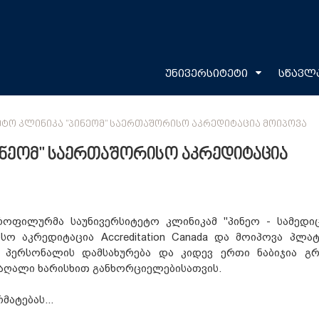
უნივერსიტეტი
სწავლ
ᲔᲢᲝ ᲙᲚᲘᲜᲘᲙᲐ "ᲞᲘᲜᲔᲝᲛ" ᲡᲐᲔᲠᲗᲐᲨᲝᲠᲘᲡᲝ ᲐᲙᲠᲔᲓᲘᲢᲐᲪᲘᲐ ᲛᲝᲘᲞᲝᲕᲐ
ინეომ" საერთაშორისო აკრედიტაცია
როფილურმა საუნივერსიტეტო კლინიკამ "პინეო - სამედი
სო აკრედიტაცია Accreditation Canada და მოიპოვა პლატ
 პერსონალის დამსახურება და კიდევ ერთი ნაბიჯია გრ
მაღალი ხარისხით განხორციელებისათვის.
მატებას...