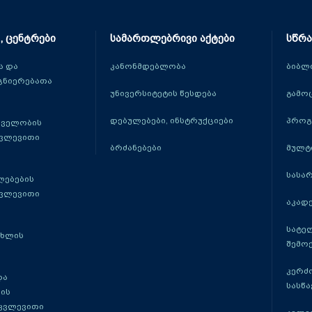
, ცენტრები
სამართლებრივი აქტები
სწრა
 და
კანონმდებლობა
ბიბლ
ცნიერებათა
უნივერსიტეტის წესდება
გამო
დებულებები, ინსტრუქციები
პროგ
თველობის
კვლევითი
ბრძანებები
მულტ
სასა
ლებების
კვლევითი
აკადე
სატე
ცხლის
შემო
კერძ
და
სასწ
ის
 კვლევითი