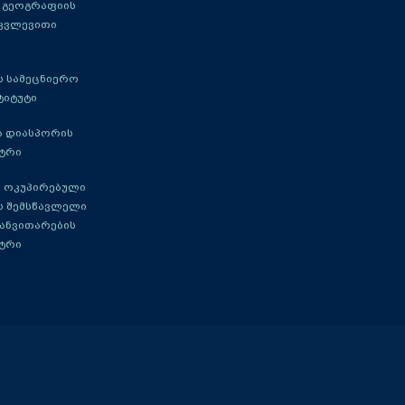
 გეოგრაფიის
 კვლევითი
 სამეცნიერო
ტიტუტი
ა დიასპორის
ტრი
 ოკუპირებული
ს შემსწავლელი
განვითარების
ტრი