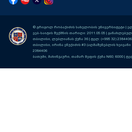
© გრიგოლ რობაქიძის სახელობის უნივერსიტეტი | ელ-ფ
ვებ-საიტის შექმნის თარიღი: 2011.05.05 | განახლებული
თბილისი, ლუბლიანას ქუჩა 36
| ტელ: (+995 32) 2384406
თბილისი, ირინა ენუქიძის #3 (აღმაშენებლის ხეივანი მ
2384406
ბათუმი, მახინჯაური, თამარ მეფის ქუჩა N60; 6000
| ტე