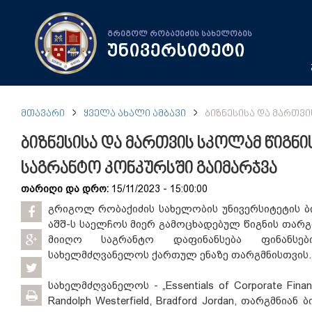
გრიგოლ რობაქიძის სახელობის
უნივერსიტეტი
ᲛᲗᲐᲕᲐᲠᲘ
ᲧᲕᲔᲚᲐ ᲐᲮᲐᲚᲘ ᲐᲛᲑᲐᲕᲘ
ᲑᲘᲖᲜᲔᲡᲘᲡᲐ ᲓᲐ ᲛᲐᲠᲗᲕ
ბიზნესისა და მართვის სკოლამ წიგნი
საგრანტო კონკურსში გაიმარჯვა
თარიღი და დრო:
15/11/2023 - 15:00:00
გრიგოლ რობაქიძის სახელობის უნივერსიტეტის ბ
აშშ-ს საელჩოს მიერ გამოცხადებულ წიგნის თარგ
მიიღო საგრანტო დაფინანსება ფინანსე
სახელმძღვანელოს ქართულ ენაზე თარგმნისთვის.
სახელმძღვანელოს - „Essentials of Corporate Finance
Randolph Westerfield, Bradford Jordan, თარგმნია