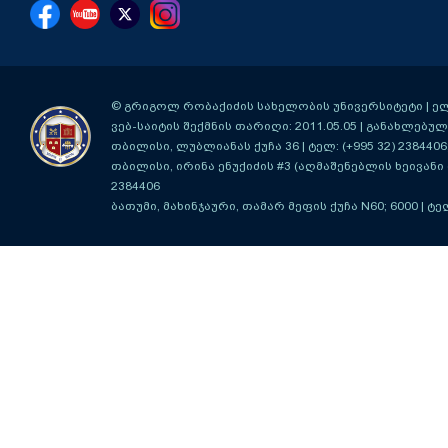
© გრიგოლ რობაქიძის სახელობის უნივერსიტეტი | ელ-ფ
ვებ-საიტის შექმნის თარიღი: 2011.05.05 | განახლებული
თბილისი, ლუბლიანას ქუჩა 36
| ტელ: (+995 32) 2384406
თბილისი, ირინა ენუქიძის #3 (აღმაშენებლის ხეივანი მ
2384406
ბათუმი, მახინჯაური, თამარ მეფის ქუჩა N60; 6000
| ტე