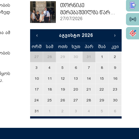
ობის
თორნიკე
ლზედ
მერებაშვილმა წარჩინებით დაასრულა ეტვოშ ლორანის უნივერსიტეტის სამაგისტრო პროგრამა
27/07/2026
ა ამ
‹
ᲐᲒᲕᲘᲡᲢᲝ 2026
›
ორშ
სამ
ოთხ
ხუთ
პარ
შაბ
კვი
x
ობის
27
28
29
30
31
1
2
3
4
5
6
7
8
9
წყოს
10
11
12
13
14
15
16
ს.
17
18
19
20
21
22
23
24
25
26
27
28
29
30
31
1
2
3
4
5
6