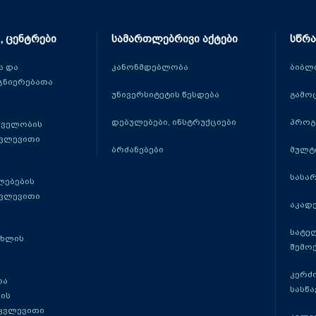
, ცენტრები
სამართლებრივი აქტები
სწრა
 და
კანონმდებლობა
ბიბლ
ცნიერებათა
უნივერსიტეტის წესდება
გამო
დებულებები, ინსტრუქციები
პროგ
თველობის
კვლევითი
ბრძანებები
მულტ
სასა
ლებების
კვლევითი
აკადე
სატე
ცხლის
შემო
კერძ
და
სასწ
ის
 კვლევითი