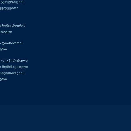
 გეოგრაფიის
 კვლევითი
 სამეცნიერო
ტიტუტი
ა დიასპორის
ტრი
 ოკუპირებული
ს შემსწავლელი
განვითარების
ტრი