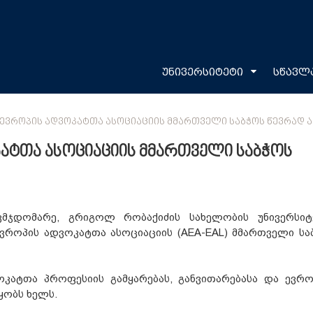
უნივერსიტეტი
სწავლ
ᲔᲕᲠᲝᲞᲘᲡ ᲐᲓᲕᲝᲙᲐᲢᲗᲐ ᲐᲡᲝᲪᲘᲐᲪᲘᲘᲡ ᲛᲛᲐᲠᲗᲕᲔᲚᲘ ᲡᲐᲑᲭᲝᲡ ᲬᲔᲕᲠᲐᲓ Ა
ატთა ასოციაციის მმართველი საბჭოს
მჯდომარე, გრიგოლ რობაქიძის სახელობის უნივერსიტ
როპის ადვოკატთა ასოციაციის (AEA-EAL) მმართველი სა
ოკატთა პროფესიის გამყარებას, განვითარებასა და ევრ
ყობს ხელს.