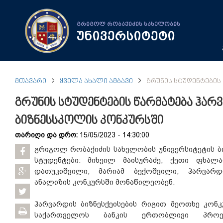
გრიგოლ რობაქიძის სახელობის
უნივერსიტეტი
ᲛᲗᲐᲕᲐᲠᲘ
ᲧᲕᲔᲚᲐ ᲐᲮᲐᲚᲘ ᲐᲛᲑᲐᲕᲘ
ᲒᲠᲣᲜᲘᲡ ᲡᲢᲣᲓᲔᲜᲢᲔᲑᲘᲡ
გრუნის სტუდენტების წარმატება ჰარ
ბიზნესსკოლის კონკურსში
თარიღი და დრო:
15/05/2023 - 14:30:00
გრიგოლ რობაქიძის სახელობის უნივერსიტეტის ბ
სტუდენტები: მიხეილ მაისურაძე, ქეთი ფხალ
დათუკიშვილი, მარიამ ბექოშვილი, ჰარვარდ
ანალიზის კონკურსში მონაწილეობენ.
ჰარვარდის ბიზნესქეისების რიგით მეოთხე კონკუ
საქართველოს ბანკის ერთობლივი პრო