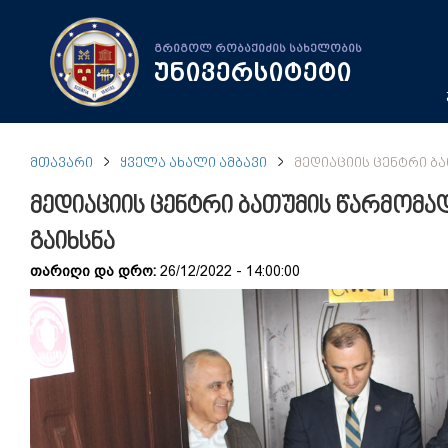
გრიგოლ რობაქიძის სახელობის
უნივერსიტეტი
ᲛᲗᲐᲕᲐᲠᲘ
ᲧᲕᲔᲚᲐ ᲐᲮᲐᲚᲘ ᲐᲛᲑᲐᲕᲘ
ᲛᲔᲓᲘᲐᲪᲘᲘᲡ ᲪᲔᲜᲢᲠᲘ Ბ
მედიაციის ცენტრი ბათუმის წარმომ
გაიხსნა
თარიღი და დრო:
26/12/2022 - 14:00:00