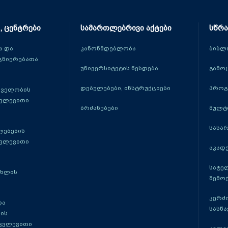
, ცენტრები
სამართლებრივი აქტები
სწრა
 და
კანონმდებლობა
ბიბლ
ცნიერებათა
უნივერსიტეტის წესდება
გამო
დებულებები, ინსტრუქციები
პროგ
თველობის
კვლევითი
ბრძანებები
მულტ
სასა
ლებების
კვლევითი
აკადე
სატე
ცხლის
შემო
კერძ
და
სასწ
ის
 კვლევითი