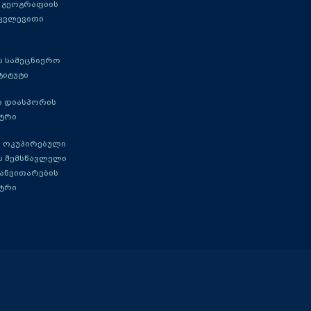
 გეოგრაფიის
 კვლევითი
 სამეცნიერო
ტიტუტი
ა დიასპორის
ტრი
 ოკუპირებული
ს შემსწავლელი
განვითარების
ტრი