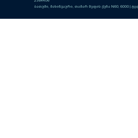
2384406
ბათუმი, მახინჯაური, თამარ მეფის ქუჩა N60; 6000
| ტე