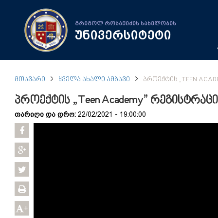
გრიგოლ რობაქიძის სახელობის
უნივერსიტეტი
ᲛᲗᲐᲕᲐᲠᲘ
ᲧᲕᲔᲚᲐ ᲐᲮᲐᲚᲘ ᲐᲛᲑᲐᲕᲘ
ᲞᲠᲝᲔᲥᲢᲘᲡ „TEEN ACAD
პროექტის „Teen Academy” რეგისტრაცი
თარიღი და დრო:
22/02/2021 - 19:00:00
+