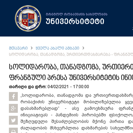
გრიგოლ რობაქიძის სახელობის
უნივერსიტეტი
ᲛᲗᲐᲕᲐᲠᲘ
ᲧᲕᲔᲚᲐ ᲐᲮᲐᲚᲘ ᲐᲛᲑᲐᲕᲘ
ᲡᲝᲚᲘᲓᲐᲠᲝᲑᲐ, ᲗᲐᲜᲐᲓᲒᲝᲛᲐ, ᲣᲠᲗᲘᲔᲠᲗᲓᲐᲮᲛᲐᲠᲔᲑᲐ - ᲤᲠᲐᲜᲒᲣᲚᲘ
სოლიდარობა, თანადგომა, ურთიერთ
ფრანგული პრესა უნივერსიტეტის ინიც
თარიღი და დრო:
04/02/2021 - 17:00:00
„სოლიდარობა, თანადგომა და ურთიერთდახმარ
რობაქიძის უნივერსიტეტი მობილიზებულია ყვ
დასახმარებლად“ - ასე გამოეხმაურა ფრანგ
ინიციატივას - პანდემიის პირობებში ფსიქოლო
შეზღუდული შესაძლებლობის მქონე პირთა და
ძალადობის მსხვერპლთა დახმარების სახელმწი