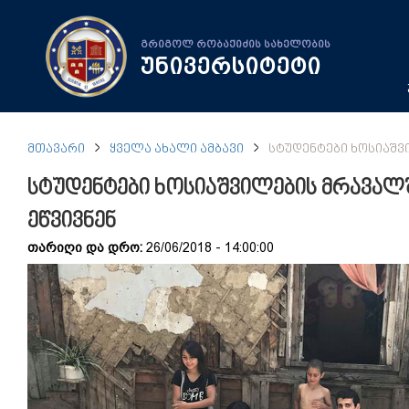
გრიგოლ რობაქიძის სახელობის
უნივერსიტეტი
ᲛᲗᲐᲕᲐᲠᲘ
ᲧᲕᲔᲚᲐ ᲐᲮᲐᲚᲘ ᲐᲛᲑᲐᲕᲘ
ᲡᲢᲣᲓᲔᲜᲢᲔᲑᲘ ᲮᲝᲡᲘᲐᲨᲕ
სტუდენტები ხოსიაშვილების მრავალ
ეწვივნენ
თარიღი და დრო:
26/06/2018 - 14:00:00