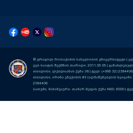
© გრიგოლ რობაქიძის სახელობის უნივერსიტეტი | ელ-ფ
ვებ-საიტის შექმნის თარიღი: 2011.05.05 | განახლებული
თბილისი, ლუბლიანას ქუჩა 36
| ტელ: (+995 32) 2384406
თბილისი, ირინა ენუქიძის #3 (აღმაშენებლის ხეივანი მ
2384406
ბათუმი, მახინჯაური, თამარ მეფის ქუჩა N60; 6000
| ტე