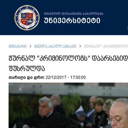
გრიგოლ რობაქიძის სახელობის
უნივერსიტეტი
ᲛᲗᲐᲕᲐᲠᲘ
ᲧᲕᲔᲚᲐ ᲐᲮᲐᲚᲘ ᲐᲛᲑᲐᲕᲘ
ᲟᲣᲠᲜᲐᲚ “ᲙᲠᲘᲛᲘᲜᲝᲚᲝᲒ
ჟურნალ “კრიმინოლოგს“ დაარსებიდა
შუსრულდა
თარიღი და დრო:
22/12/2017 - 17:00:00