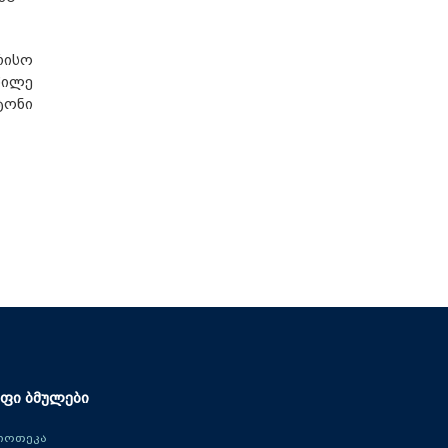
რისო
წილე
ტონი
ფი ბმულები
იოთეკა