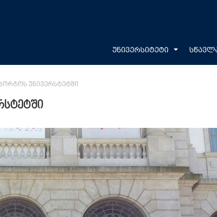
უნივერსიტეტი
სწავლ
ᲞᲝᲠᲢᲝᲡ ᲣᲜᲘᲕᲔᲠᲡᲢᲔᲢᲨᲘ
რსტეტში