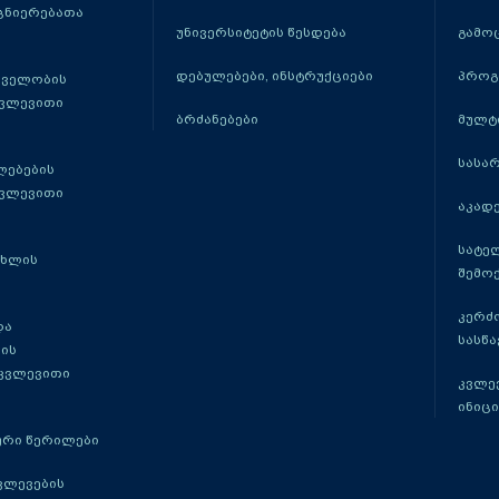
ცნიერებათა
უნივერსიტეტის წესდება
გამო
დებულებები, ინსტრუქციები
პროგ
თველობის
კვლევითი
ბრძანებები
მულტ
სასა
ლებების
კვლევითი
აკადე
სატე
ცხლის
შემო
კერძ
და
სასწ
ის
 კვლევითი
კვლევ
ინიცი
რი წერილები
ვლევების