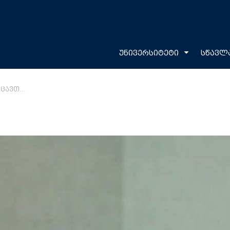
უნივერსიტეტი
სწავლ
ᲪᲐᲕᲗ...