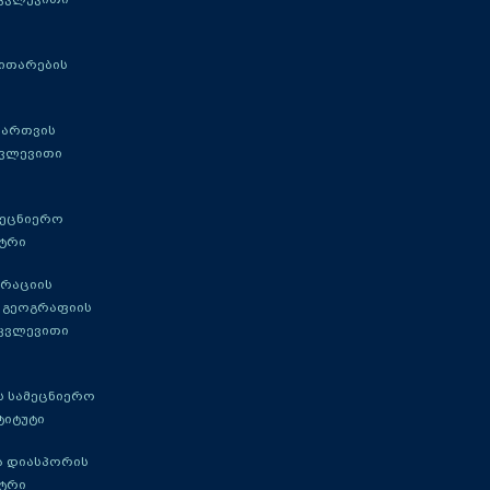
ითარების
მართვის
კვლევითი
მეცნიერო
ტრი
გრაციის
 გეოგრაფიის
 კვლევითი
 სამეცნიერო
ტიტუტი
ა დიასპორის
ტრი