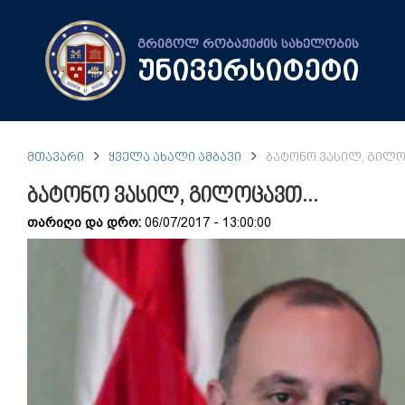
გრიგოლ რობაქიძის სახელობის
უნივერსიტეტი
ᲛᲗᲐᲕᲐᲠᲘ
ᲧᲕᲔᲚᲐ ᲐᲮᲐᲚᲘ ᲐᲛᲑᲐᲕᲘ
ᲑᲐᲢᲝᲜᲝ ᲕᲐᲡᲘᲚ, ᲒᲘᲚᲝ
ბატონო ვასილ, გილოცავთ...
თარიღი და დრო:
06/07/2017 - 13:00:00