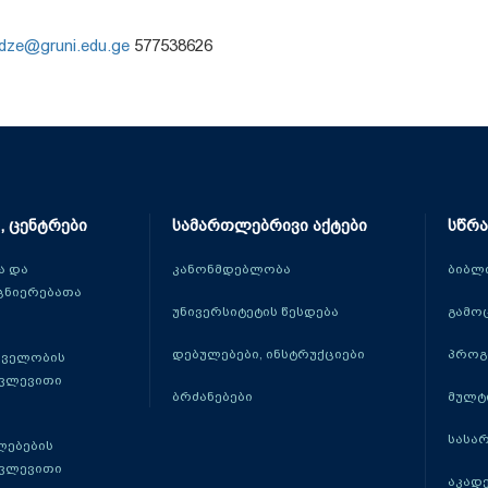
idze@gruni.edu.ge
577538626
, ცენტრები
სამართლებრივი აქტები
სწრა
 და
კანონმდებლობა
ბიბლ
ცნიერებათა
უნივერსიტეტის წესდება
გამო
დებულებები, ინსტრუქციები
პროგ
თველობის
კვლევითი
ბრძანებები
მულტ
სასა
ლებების
კვლევითი
აკადე