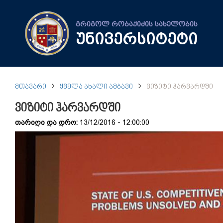
გრიგოლ რობაქიძის სახელობის
უნივერსიტეტი
ᲛᲗᲐᲕᲐᲠᲘ
ᲧᲕᲔᲚᲐ ᲐᲮᲐᲚᲘ ᲐᲛᲑᲐᲕᲘ
ᲕᲘᲖᲘᲢᲘ ᲰᲐᲠᲕᲐᲠᲓᲨᲘ
ვიზიტი ჰარვარდში
თარიღი და დრო:
13/12/2016 - 12:00:00