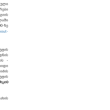
ბული
რები
გიის
ლაში
0-ზე
bout-
უტის
დნის
ის -
დიდი
იძის
უტის
იკის
ახის