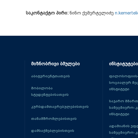
საკონტაქტო პირი:
ნინო ქემერტელიძე
n.kemertel
მიზნობრივი ბმულები
ინსტიტუტები
აბიტურიენტთათვის
ფილოსოფიისა
სოციალურ მე
მობილობა
ინსტიტუტი
სტუდენტებისათვის
საჯარო მმარ
კურსდამთავრებულებისთვის
სამეცნიერო-
ინსტიტუტი
თანამშრომლებისთვის
ადამიანის უფ
დამსაქმებლებისთვის
სამეცნიერო-