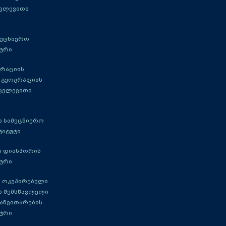
კვლევითი
მეცნიერო
ტრი
გრაციის
 გეოგრაფიის
 კვლევითი
 სამეცნიერო
ტიტუტი
ა დიასპორის
ტრი
 ოკუპირებული
ს შემსწავლელი
განვითარების
ტრი