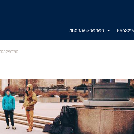
უნივერსიტეტი
სწავლ
ᲠᲗᲔᲚᲝᲨᲘ