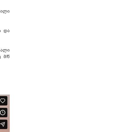
ვილი
ა და
ღალი
 მ/წ