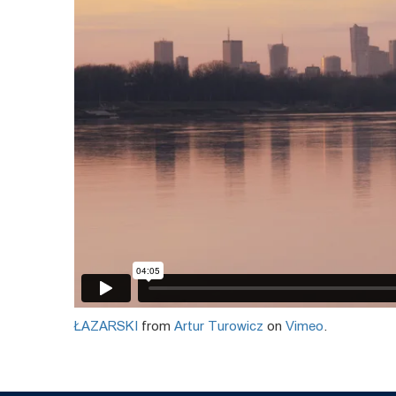
ŁAZARSKI
from
Artur Turowicz
on
Vimeo
.