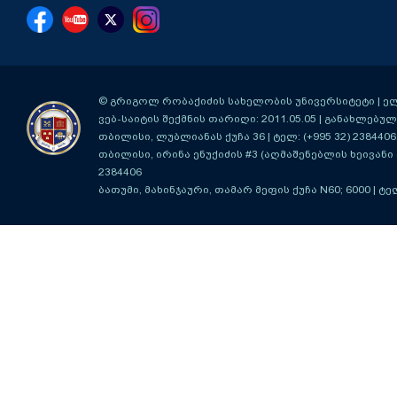
© გრიგოლ რობაქიძის სახელობის უნივერსიტეტი | ელ-ფ
ვებ-საიტის შექმნის თარიღი: 2011.05.05 | განახლებული
თბილისი, ლუბლიანას ქუჩა 36
| ტელ: (+995 32) 2384406
თბილისი, ირინა ენუქიძის #3 (აღმაშენებლის ხეივანი მ
2384406
ბათუმი, მახინჯაური, თამარ მეფის ქუჩა N60; 6000
| ტე