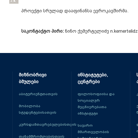
პროექტი სრულად დააფინანსა ევროკავშირმა.
საკონტაქტო
პირი
:
ნინო ქემერტელიძე n.kemertelidze
მიზნობრივი
ინსტიტუტები,
ბმულები
ცენტრები
აბიტურიენტთათვის
ფილოსოფიისა და
სოციალურ
მობილობა
მეცნიერებათა
სტუდენტებისათვის
ინსტიტუტი
კურსდამთავრებულებისთვის
საჯარო
მმართველობის
თანამშრომლებისთვის