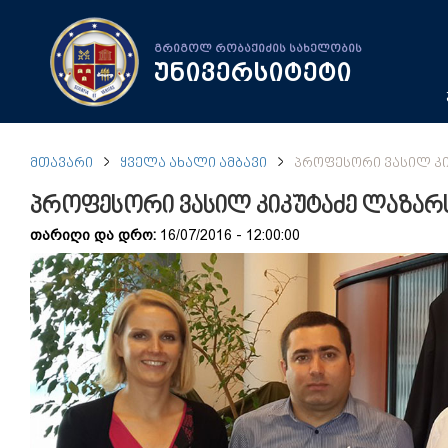
გრიგოლ რობაქიძის სახელობის
უნივერსიტეტი
ᲛᲗᲐᲕᲐᲠᲘ
ᲧᲕᲔᲚᲐ ᲐᲮᲐᲚᲘ ᲐᲛᲑᲐᲕᲘ
ᲞᲠᲝᲤᲔᲡᲝᲠᲘ ᲕᲐᲡᲘᲚ ᲙᲘ
პროფესორი ვასილ კიკუტაძე ლაზარს
თარიღი და დრო:
16/07/2016 - 12:00:00