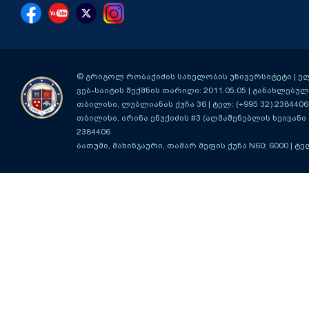
© გრიგოლ რობაქიძის სახელობის უნივერსიტეტი | ელ-ფ
ვებ-საიტის შექმნის თარიღი: 2011.05.05 | განახლებული
თბილისი, ლუბლიანას ქუჩა 36
| ტელ: (+995 32) 2384406
თბილისი, ირინა ენუქიძის #3 (აღმაშენებლის ხეივანი მ
2384406
ბათუმი, მახინჯაური, თამარ მეფის ქუჩა N60; 6000
| ტე