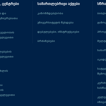
, ცენტრები
სამართლებრივი აქტები
სწრა
 და
კანონმდებლობა
ბიბლ
ცნიერებათა
უნივერსიტეტის წესდება
გამო
დებულებები, ინსტრუქციები
პროგ
თველობის
კვლევითი
ბრძანებები
მულტ
სასა
ლებების
კვლევითი
აკადე
სატე
ცხლის
შემო
კერძ
და
სასწ
ის
 კვლევითი
კვლევ
ინიცი