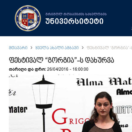
გრიგოლ რობაქიძის სახელობის
უნივერსიტეტი
ᲛᲗᲐᲕᲐᲠᲘ
ᲧᲕᲔᲚᲐ ᲐᲮᲐᲚᲘ ᲐᲛᲑᲐᲕᲘ
ᲤᲔᲡᲢᲘᲕᲐᲚ “ᲒᲝᲠᲒᲘᲐ”-
ფესტივალ “გორგია”-ს დახურვა
თარიღი და დრო:
26/04/2016 - 16:00:00