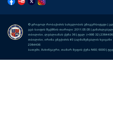
© გრიგოლ რობაქიძის სახელობის უნივერსიტეტი | ელ-ფ
ვებ-საიტის შექმნის თარიღი: 2011.05.05 | განახლებული
თბილისი, ლუბლიანას ქუჩა 36
| ტელ: (+995 32) 2384406
თბილისი, ირინა ენუქიძის #3 (აღმაშენებლის ხეივანი მ
2384406
ბათუმი, მახინჯაური, თამარ მეფის ქუჩა N60; 6000
| ტე