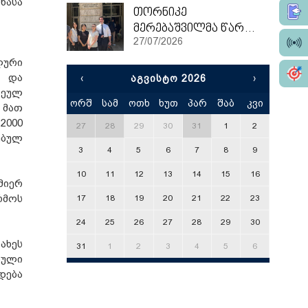
ნასა
თორნიკე
მერებაშვილმა წარჩინებით დაასრულა ეტვოშ ლორანის უნივერსიტეტის სამაგისტრო პროგრამა
27/07/2026
ლური
ს და
‹
ᲐᲒᲕᲘᲡᲢᲝ 2026
›
ოეულ
ორშ
სამ
ოთხ
ხუთ
პარ
შაბ
კვი
x
 მათ
2000
27
28
29
30
31
1
2
ებულ
3
4
5
6
7
8
9
10
11
12
13
14
15
16
მიერ
რმოს
17
18
19
20
21
22
23
24
25
26
27
28
29
30
ახეს
31
1
2
3
4
5
6
ბული
დება