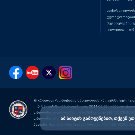
საქართველოს
ტერიტორიები
მეცნიერების 
კვლევითი ცენ
© გრიგოლ რობაქიძის სახელობის უნივერსიტეტი | ელ-ფ
ვებ-საიტის შექმნის თარიღი: 2011.05.05 | განახლებული
თბილისი, ლუბლიანას ქუჩა 36
| ტელ: (+995 32) 2384406
ამ საიტის გამოყენებით, თქვენ ეთ
თბილისი, ირინა ენუქიძის #3 (აღმაშენებლის ხეივანი მ
ბათუმი, მახინჯაური, თამარ მეფის ქუჩა N60; 6000
| ტე