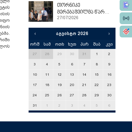
დელი
თორნიკე
ეტის
მერებაშვილმა წარჩინებით დაასრულა ეტვოშ ლორანის უნივერსიტეტის სამაგისტრო პროგრამა
ისის
27/07/2026
წიფო
ნიის
ბმა.
‹
ᲐᲒᲕᲘᲡᲢᲝ 2026
›
რიში
ორშ
სამ
ოთხ
ხუთ
პარ
შაბ
კვი
x
ელოს
27
28
29
30
31
1
2
3
4
5
6
7
8
9
10
11
12
13
14
15
16
17
18
19
20
21
22
23
24
25
26
27
28
29
30
31
1
2
3
4
5
6