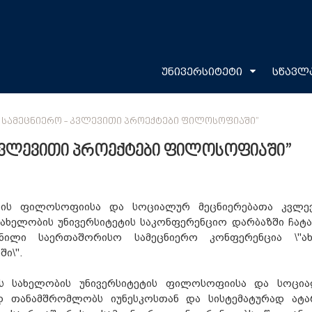
უნივერსიტეტი
სწავლ
 ᲡᲐᲛᲔᲪᲜᲘᲔᲠᲝ - ᲙᲕᲚᲔᲕᲘᲗᲘ ᲞᲠᲝᲔᲥᲢᲔᲑᲘ ᲤᲘᲚᲝᲡᲝᲤᲘᲐᲨᲘ”
 კვლევითი პროექტები ფილოსოფიაში”
ტის ფილოსოფიისა და სოციალურ მეცნიერებათა კვლე
სახელობის უნივერსიტეტის საკონფერენციო დარბაზში ჩატ
ილი საერთაშორისო სამეცნიერო კონფერენცია \"ა
ი\".
ს სახელობის უნივერსიტეტის ფილოსოფიისა და სოცი
დ თანამშრომლობს იუნესკოსთან და სისტემატურად ატა