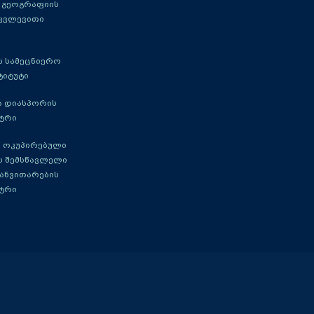
 გეოგრაფიის
 კვლევითი
 სამეცნიერო
ტიტუტი
ა დიასპორის
ტრი
 ოკუპირებული
ს შემსწავლელი
განვითარების
ტრი