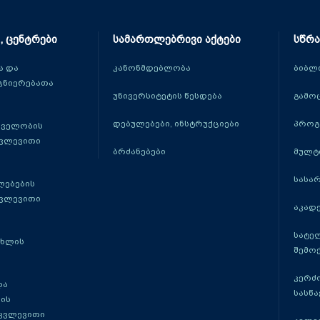
, ცენტრები
სამართლებრივი აქტები
სწრა
 და
კანონმდებლობა
ბიბლ
ცნიერებათა
უნივერსიტეტის წესდება
გამო
დებულებები, ინსტრუქციები
პროგ
თველობის
კვლევითი
ბრძანებები
მულტ
სასა
ლებების
კვლევითი
აკადე
სატე
ცხლის
შემო
კერძ
და
სასწ
ის
 კვლევითი