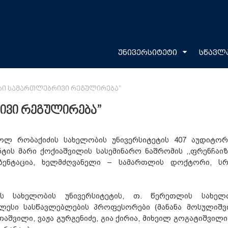
უნივერსიტეტი
სწავლ
ᲛᲘᲡᲘ ᲡᲐᲛᲐᲠᲗᲚᲔᲑᲠᲘᲕᲘ ᲠᲔᲒᲣᲚᲘᲠᲔᲑᲐ”
რივი რეგულირება”
გოლ რობაქიძის სახელობის უნივერსიტეტის 407 აუდიტორ
ს მარი ქოქიაშვილის სასემინარო ნაშრომის ,,ფრენჩაიზ
ზენტაცია, ხელმძღვანელი – სამართლის დოქტორი, ს
ს სახელობის უნივერსიტეტის, თ. წერეთლის სახელ
ლესი სასწავლებლების პროფესორები (მანანა მოსულიშვ
შვილი, ვაჟა გურგენიძე, გია ქირია, მიხეილ გოგატიშვილი