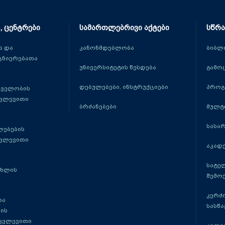
, ცენტრები
სამართლებრივი აქტები
სწრა
 და
კანონმდებლობა
ბიბლ
ცნიერებათა
უნივერსიტეტის წესდება
გამო
დებულებები, ინსტრუქციები
პროგ
თველობის
კვლევითი
ბრძანებები
მულტ
სასა
ლებების
კვლევითი
აკადე
სატე
ცხლის
შემო
კერძ
და
სასწ
ის
 კვლევითი