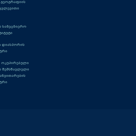
 გეოგრაფიის
 კვლევითი
 სამეცნიერო
ტიტუტი
ა დიასპორის
ტრი
 ოკუპირებული
ს შემსწავლელი
განვითარების
ტრი