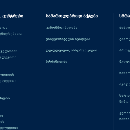
, ცენტრები
სამართლებრივი აქტები
სწრა
 და
კანონმდებლობა
ბიბლ
ცნიერებათა
უნივერსიტეტის წესდება
გამო
დებულებები, ინსტრუქციები
პროგ
თველობის
კვლევითი
ბრძანებები
მულტ
სასა
ლებების
კვლევითი
აკადე
სატე
ცხლის
შემო
კერძ
და
სასწ
ის
 კვლევითი