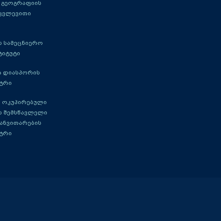
 გეოგრაფიის
 კვლევითი
 სამეცნიერო
ტიტუტი
ა დიასპორის
ტრი
 ოკუპირებული
ს შემსწავლელი
განვითარების
ტრი