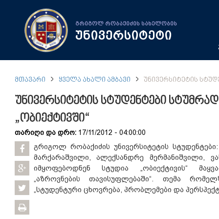
გრიგოლ რობაქიძის სახელობის
უნივერსიტეტი
ᲛᲗᲐᲕᲐᲠᲘ
ᲧᲕᲔᲚᲐ ᲐᲮᲐᲚᲘ ᲐᲛᲑᲐᲕᲘ
ᲣᲜᲘᲕᲔᲠᲡᲘᲢᲔᲢᲘᲡ ᲡᲢᲣᲓᲔ
უნივერსიტეტის სტუდენტები სტუმრად
„ობიექტივში“
თარიღი და დრო:
17/11/2012 - 04:00:00
გრიგოლ რობაქიძის უნივერსიტეტის სტუდენტები:
მარქარაშვილი, ალექსანდრე მერმანიშვილი, ვ
იმყოფებოდნენ სტუდია „ობიექტივის“ მაყვ
„აზროვნების თავისუფლებაში“. თემა რომელ
„სტუდენტური ცხოვრება, პრობლემები და პერსპექტი