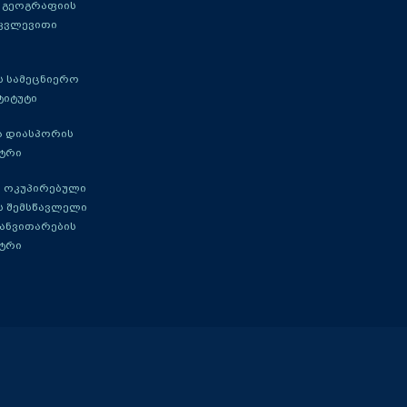
 გეოგრაფიის
 კვლევითი
 სამეცნიერო
ტიტუტი
ა დიასპორის
ტრი
 ოკუპირებული
ს შემსწავლელი
განვითარების
ტრი