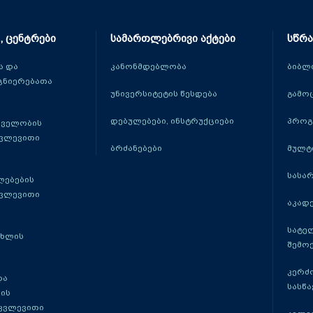
, ცენტრები
სამართლებრივი აქტები
სწრა
 და
კანონმდებლობა
ბიბლ
ცნიერებათა
უნივერსიტეტის წესდება
გამო
დებულებები, ინსტრუქციები
პროგ
თველობის
კვლევითი
ბრძანებები
მულტ
სასა
ლებების
კვლევითი
აკადე
სატე
ცხლის
შემო
კერძ
და
სასწ
ის
 კვლევითი