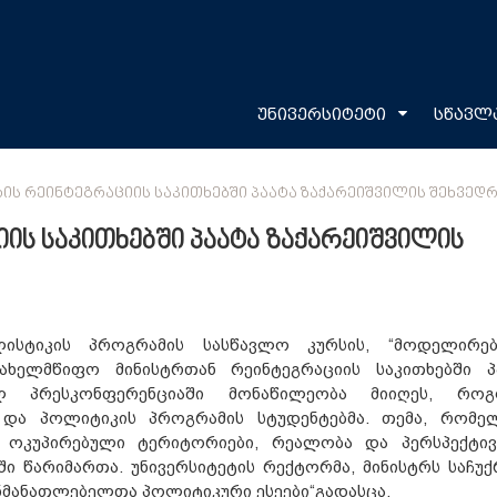
უნივერსიტეტი
სწავლ
ᲘᲡ ᲠᲔᲘᲜᲢᲔᲒᲠᲐᲪᲘᲘᲡ ᲡᲐᲙᲘᲗᲮᲔᲑᲨᲘ ᲞᲐᲐᲢᲐ ᲖᲐᲥᲐᲠᲔᲘᲨᲕᲘᲚᲘᲡ ᲨᲔᲮᲕᲔᲓ
ის საკითხებში პაატა ზაქარეიშვილის
ლისტიკის პროგრამის სასწავლო კურსის, “მოდელირე
ახელმწიფო მინისტრთან რეინტეგრაციის საკითხებში პ
ულ პრესკონფერენციაში მონაწილეობა მიიღეს, რო
 და პოლიტიკის პროგრამის სტუდენტებმა. თემა, რომე
 ოკუპირებული ტერიტორიები, რეალობა და პერსპექტივე
ში წარიმართა. უნივერსიტეტის რექტორმა, მინისტრს საჩუქ
ანმანათლებელთა პოლიტიკური ესეები“გადასცა.