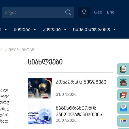
Geo
Eng
ა
მიღება
კვლევა
საერთაშორისო
ᲠᲐ ᲡᲢᲣᲓᲔᲜᲢᲔᲑᲗᲐᲜ
სიახლეები
კონკურსის შედეგები
ბული
31/07/2026
აატა
გორც
მაგისტრანტობის
ლზეც
კანდიდატებისთვის
ბი“.
28/07/2026
რად,