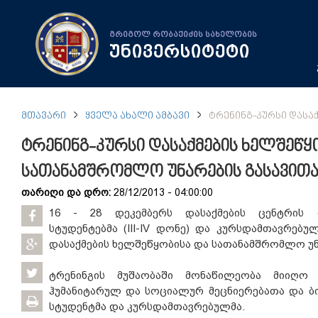
გრიგოლ რობაქიძის სახელობის
უნივერსიტეტი
ᲛᲗᲐᲕᲐᲠᲘ
ᲧᲕᲔᲚᲐ ᲐᲮᲐᲚᲘ ᲐᲛᲑᲐᲕᲘ
ᲢᲠᲔᲜᲘᲜᲒ-ᲙᲣᲠᲡᲘ ᲓᲐᲡᲐ
ტრენინგ-კურსი დასაქმების ხელშეწყ
სათანამშრომლო უნარების გასავი
თარიღი და დრო:
28/12/2013 - 04:00:00
16 - 28 დეკემბერს დასაქმების ცენტრის ი
სტუდენტებმა (III-IV დონე) და კურსდამთავრებუ
დასაქმების ხელშეწყობისა და სათანამშრომლო უ
ტრენინგის მუშაობაში მონაწილეობა მიიღო 
ჰუმანიტარულ და სოციალურ მეცნიერებათა და ბ
სტუდენტმა და კურსდამთავრებულმა.