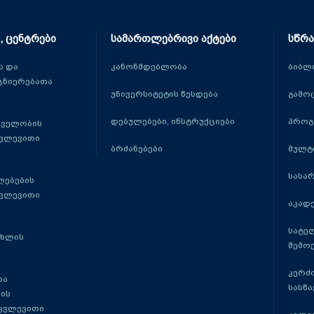
, ცენტრები
სამართლებრივი აქტები
სწრა
 და
კანონმდებლობა
ბიბლ
ცნიერებათა
უნივერსიტეტის წესდება
გამო
დებულებები, ინსტრუქციები
პროგ
თველობის
კვლევითი
ბრძანებები
მულტ
სასა
ლებების
კვლევითი
აკადე
სატე
ცხლის
შემო
კერძ
და
სასწ
ის
 კვლევითი