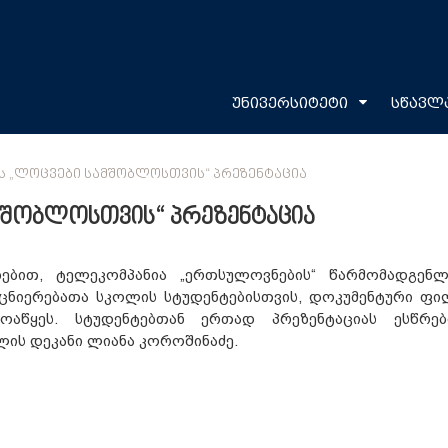
უნივერსიტეტი
სწავლ
 „ᲚᲝᲪᲕᲔᲑᲘ ᲡᲐᲛᲨᲝᲑᲚᲝᲡᲗᲕᲘᲡ“ ᲞᲠᲔᲖᲔᲜᲢᲐᲪᲘᲐ
მშობლოსთვის“ პრეზენტაცია
ებით, ტელეკომპანია „ერთსულოვნების“ წარმომადგენლ
ცნიერებათა სკოლის სტუდენტებისთვის, დოკუმენტური ფი
ოაწყეს. სტუდენტებთან ერთად პრეზენტაციას ესწრე
ის დეკანი ლიანა კოროშინაძე.