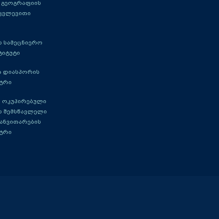
 გეოგრაფიის
 კვლევითი
 სამეცნიერო
ტიტუტი
ა დიასპორის
ტრი
 ოკუპირებული
ს შემსწავლელი
განვითარების
ტრი