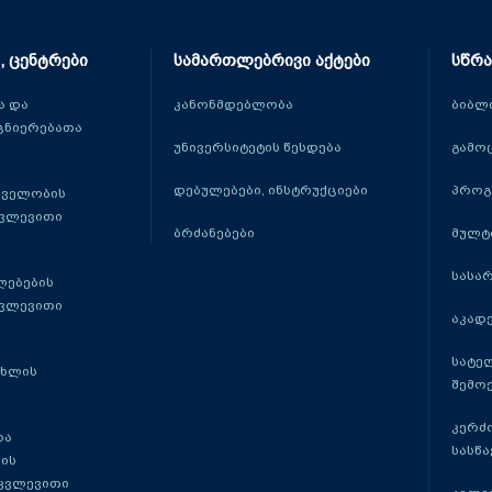
, ცენტრები
სამართლებრივი აქტები
სწრა
 და
კანონმდებლობა
ბიბლ
ცნიერებათა
უნივერსიტეტის წესდება
გამო
დებულებები, ინსტრუქციები
პროგ
თველობის
კვლევითი
ბრძანებები
მულტ
სასა
ლებების
კვლევითი
აკადე
სატე
ცხლის
შემო
კერძ
და
სასწ
ის
 კვლევითი