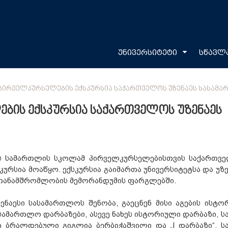
უნივერსიტეტი
სწავლ
ᲞᲘᲠᲕᲔᲚᲙᲣᲠᲡᲔᲚᲔᲑᲘᲡ ᲔᲥᲡᲙᲣᲠᲡᲘᲐ ᲡᲐᲥᲐᲠᲗᲕᲔᲚᲝᲡ ᲣᲖᲔᲜᲐᲔᲡ ᲡᲐᲡᲐᲛ
ბის ექსკურსია საქართველოს უზენაეს
ის სამართლის სკოლამ პირველკურსელებისთვის საქართვ
ურსია მოაწყო. ექსკურსია გაიმართა უნივერსიტეტსა და უზე
ანამშრომლობის მემორანდუმის ფარგლებში.
ნაესი სასამართლოს შენობა, გაეცნენ მისი აგების ისტორ
სამართლო დარბაზები, ასევე ნახეს ისტორიული დარბაზი, ს
 ბრალდებული გიგლია ბერბიჭაშვილი და „I დარბაზი“, ს