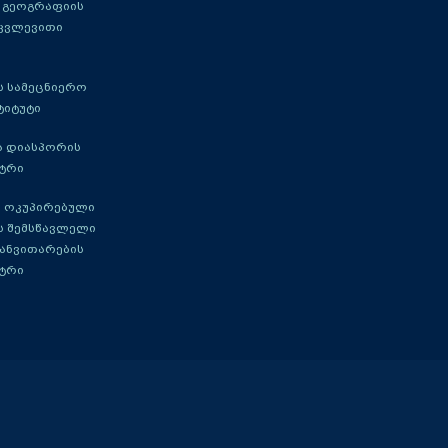
 გეოგრაფიის
 კვლევითი
 სამეცნიერო
ტიტუტი
ა დიასპორის
ტრი
 ოკუპირებული
ს შემსწავლელი
განვითარების
ტრი