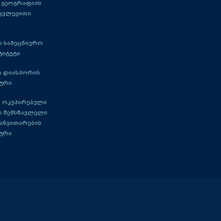
 გეოგრაფიის
 კვლევითი
 სამეცნიერო
ტიტუტი
ა დიასპორის
ტრი
 ოკუპირებული
ს შემსწავლელი
განვითარების
ტრი