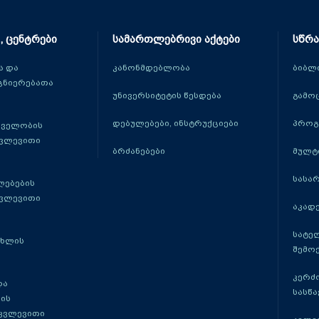
, ცენტრები
სამართლებრივი აქტები
სწრა
 და
კანონმდებლობა
ბიბლ
ცნიერებათა
უნივერსიტეტის წესდება
გამო
დებულებები, ინსტრუქციები
პროგ
თველობის
კვლევითი
ბრძანებები
მულტ
სასა
ლებების
კვლევითი
აკადე
სატე
ცხლის
შემო
კერძ
და
სასწ
ის
 კვლევითი