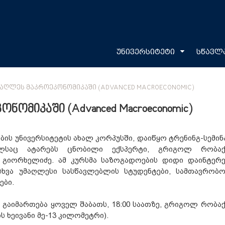
უნივერსიტეტი
სწავლ
ᲛᲐᲦᲚᲔᲡ ᲛᲐᲙᲠᲝᲔᲙᲝᲜᲝᲛᲘᲙᲐᲨᲘ (ADVANCED MACROECONOMIC)
ომიკაში (Advanced Macroeconomic)
ბის უნივერსიტეტის ახალ კორპუსში, დაიწყო ტრენინგ-სემინ
ელსაც ატარებს ცნობილი ექსპერტი, გრიგოლ რობაქ
გიორხელიძე. ამ კურსმა საზოგადოების დიდი დაინტერე
ასხვა უმაღლესი სასწავლებლის სტუდენტები, სამთავრობ
ები.
 გაიმართება ყოველ შაბათს, 18:00 საათზე, გრიგოლ რობაქ
 ხეივანი მე-13 კილომეტრი).