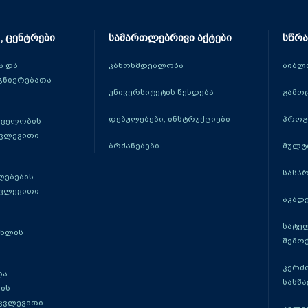
, ცენტრები
სამართლებრივი აქტები
სწრა
 და
კანონმდებლობა
ბიბლ
ცნიერებათა
უნივერსიტეტის წესდება
გამო
დებულებები, ინსტრუქციები
პროგ
თველობის
კვლევითი
ბრძანებები
მულტ
სასა
ლებების
კვლევითი
აკადე
სატე
ცხლის
შემო
კერძ
და
სასწ
ის
 კვლევითი