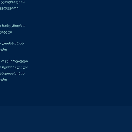
 გეოგრაფიის
 კვლევითი
 სამეცნიერო
ტიტუტი
ა დიასპორის
ტრი
 ოკუპირებული
ს შემსწავლელი
განვითარების
ტრი