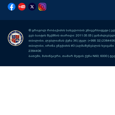
© გრიგოლ რობაქიძის სახელობის უნივერსიტეტი | ელ-ფ
ვებ-საიტის შექმნის თარიღი: 2011.05.05 | განახლებული
თბილისი, ლუბლიანას ქუჩა 36
| ტელ: (+995 32) 2384406
თბილისი, ირინა ენუქიძის #3 (აღმაშენებლის ხეივანი მ
2384406
ბათუმი, მახინჯაური, თამარ მეფის ქუჩა N60; 6000
| ტე