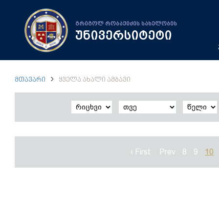
გრიგოლ რობაქიძის სახელობის
უნივერსიტეტი
ᲛᲗᲐᲕᲐᲠᲘ
ᲧᲕᲔᲚᲐ ᲐᲮᲐᲚᲘ ᲐᲛᲑᲐᲕᲘ
‹ First
Prev
8
9
10