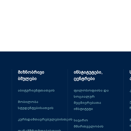
მიზნობრივი
ინსტიტუტები,
ბმულები
ცენტრები
აბიტურიენტთათვის
ფილოსოფიისა და
სოციალურ
მობილობა
მეცნიერებათა
სტუდენტებისათვის
ინსტიტუტი
კურსდამთავრებულებისთვის
საჯარო
მმართველობის
თანამშრომლებისთვის